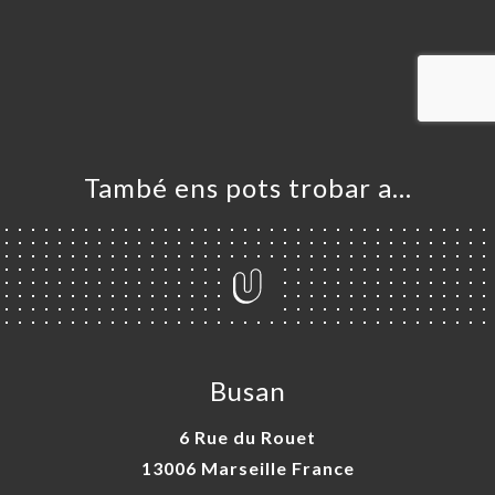
ICI
RVAR
ERIA
ENYES
RTA
ACTAR
També ens pots trobar a…
Busan
6 Rue du Rouet
13006 Marseille France