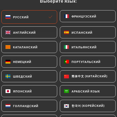
Выберите язык:
Выберите язык:
RU
МЕНЮ
ФРАНЦУЗСКИЙ
ФРАНЦУЗСКИЙ
РУССКИЙ
РУССКИЙ
АНГЛИЙСКИЙ
АНГЛИЙСКИЙ
ИСПАНСКИЙ
ИСПАНСКИЙ
/
КАТАЛАНСКИЙ
КАТАЛАНСКИЙ
ИТАЛЬЯНСКИЙ
ИТАЛЬЯНСКИЙ
ГЛАВНАЯ СТРАНИЦА
СВЯЗАТЬСЯ С НАМИ
Связаться С Нами
НЕМЕЦКИЙ
НЕМЕЦКИЙ
ПОРТУГАЛЬСКИЙ
ПОРТУГАЛЬСКИЙ
简体中文 (КИТАЙСКИЙ)
简体中文 (КИТАЙСКИЙ)
ШВЕДСКИЙ
ШВЕДСКИЙ
ЯПОНСКИЙ
ЯПОНСКИЙ
АРАБСКИЙ ЯЗЫК
АРАБСКИЙ ЯЗЫК
한국어 (КОРЕЙСКИЙ)
한국어 (КОРЕЙСКИЙ)
ГОЛЛАНДСКИЙ
ГОЛЛАНДСКИЙ
Busan